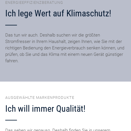
ENERGIEEFFIZIENZBERATUNG
Ich lege Wert auf Klimaschutz!
Das tun wir auch. Deshalb suchen wir die größten
Stromfresser in Ihrem Haushalt, zeigen Ihnen, wie Sie mit der
richtigen Bedienung den Energieverbrauch senken können, und
prüfen, ob Sie und das Klima mit einem neuen Gerät günstiger
fahren.
AUSGEWÄHLTE MARKENPRODUKTE
Ich will immer Qualität!
Das sehen wir genauso. Deshalb finden Sie in unserem