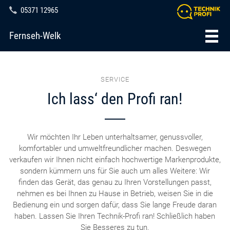
05371 12965
Fernseh-Welk
SERVICE
Ich lass‘ den Profi ran!
Wir möchten Ihr Leben unterhaltsamer, genussvoller,
komfortabler und umweltfreundlicher machen. Deswegen
verkaufen wir Ihnen nicht einfach hochwertige Markenprodukte,
sondern kümmern uns für Sie auch um alles Weitere: Wir
finden das Gerät, das genau zu Ihren Vorstellungen passt,
nehmen es bei Ihnen zu Hause in Betrieb, weisen Sie in die
Bedienung ein und sorgen dafür, dass Sie lange Freude daran
haben. Lassen Sie Ihren Technik-Profi ran! Schließlich haben
Sie Besseres zu tun.