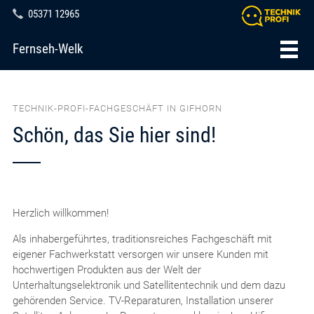
05371 12965
Fernseh-Welk
TECHNIK-PROFI-FACHGESCHÄFT IN GIFHORN
Schön, das Sie hier sind!
Herzlich willkommen!
Als inhabergeführtes, traditionsreiches Fachgeschäft mit
eigener Fachwerkstatt versorgen wir unsere Kunden mit
hochwertigen Produkten aus der Welt der
Unterhaltungselektronik und Satellitentechnik und dem dazu
gehörenden Service. TV-Reparaturen, Installation unserer