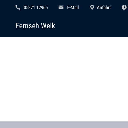
05371 12965
E-Mail
Anfahrt
Fernseh-Welk